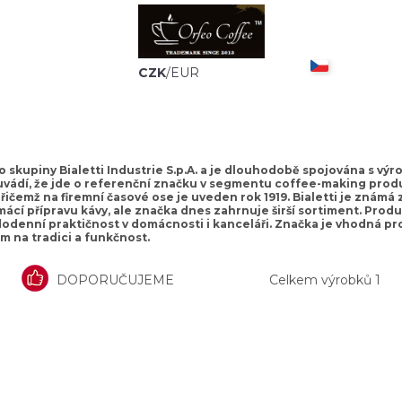
CZK
/
EUR
do skupiny Bialetti Industrie S.p.A. a je dlouhodobě spojována s výr
 uvádí, že jde o referenční značku v segmentu coffee-making produ
 přičemž na firemní časové ose je uveden rok 1919. Bialetti je zná
ácí přípravu kávy, ale značka dnes zahrnuje širší sortiment. Produ
dodenní praktičnost v domácnosti i kanceláři. Značka je vhodná pro
m na tradici a funkčnost.
DOPORUČUJEME
Celkem výrobků
1