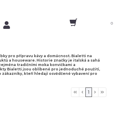
0
obky pro přípravu kávy a domácnost. Bialetti na
ktů a houseware. Historie značky je italská a sahá
má zejména tradičními moka konvičkami a
kty Bialetti jsou oblíbené pro jednoduché použití,
 zákazníky, kteří hledají osvědčené vybavení pro
1