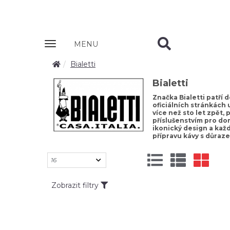
Zobrazit
MENU
nabidku
Bialetti
Bialetti
Značka Bialetti patří 
oficiálních stránkách
více než sto let zpět,
příslušenstvím pro dom
ikonický design a kaž
přípravu kávy s důraze
Zobrazit filtry