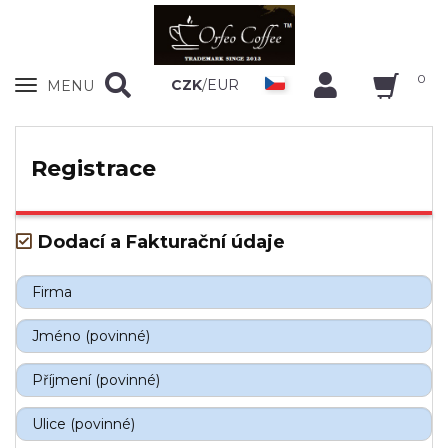
0
Zobrazit
CZK
/
EUR
MENU
nabidku
Registrace
Dodací a Fakturační údaje