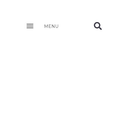
Zobrazit
MENU
nabidku