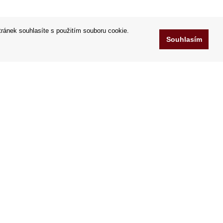
tránek souhlasíte s použitím souboru cookie.
Souhlasím
www.OrfeoCoffee.cz
Chelčického 95/13A
ů
37001 České Budějovice
.r.o.
Česko
IČO: 25176269
DIČ: CZ25176269