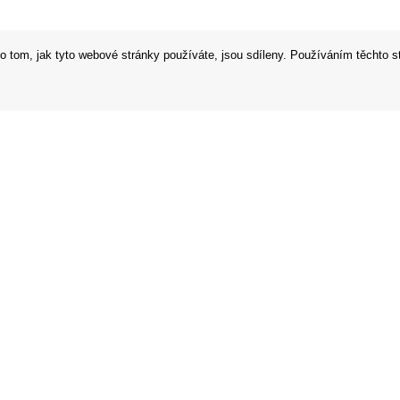
o tom, jak tyto webové stránky používáte, jsou sdíleny. Používáním těchto s
 podmínky
Prodejna
í řád
Prohlášení o ochraně osobních údaj
 od smlouvy
Zabezpečení dat firmy Orfeo Office s
 v EU
to kladené dotazy
m
plátky online