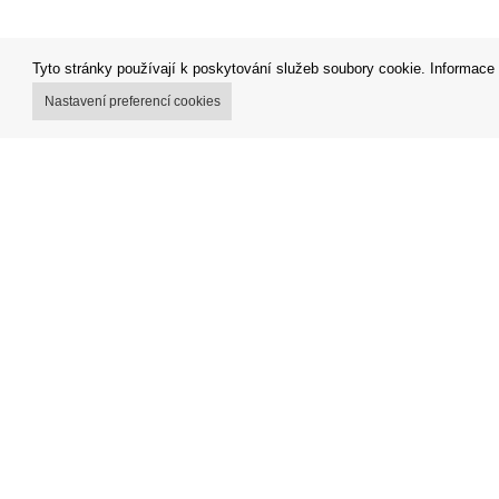
Tyto stránky používají k poskytování služeb soubory cookie. Informace 
Nastavení preferencí cookies
Můj účet
Obchodní
Možnosti dopravy
Reklamačn
Možnosti platby
Odstoupit
Jak nakupovat
Fakturace
Výdejní místa
FAQ - čas
Impressu
Nákup na s