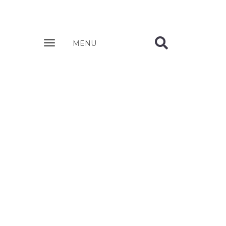
Zobrazit
MENU
nabidku