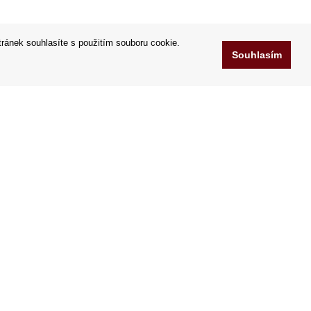
tránek souhlasíte s použitím souboru cookie.
Souhlasím
www.OrfeoCoffee.cz
Chelčického 95/13A
ů
37001 České Budějovice
.r.o.
Česko
IČO: 25176269
DIČ: CZ25176269