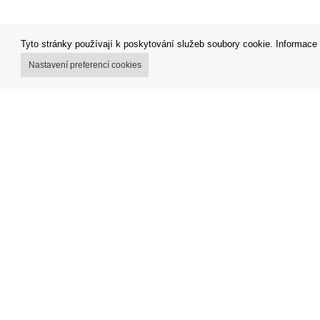
Tyto stránky používají k poskytování služeb soubory cookie. Informace 
Nastavení preferencí cookies
Můj účet
Obchodní
Možnosti dopravy
Reklamačn
Možnosti platby
Odstoupit
Jak nakupovat
Fakturace
Výdejní místa
FAQ - čas
Impressu
Nákup na s