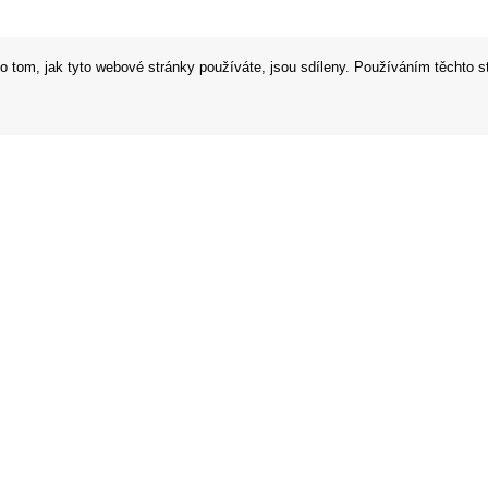
o tom, jak tyto webové stránky používáte, jsou sdíleny. Používáním těchto s
 podmínky
Prodejna
í řád
Prohlášení o ochraně osobních údaj
 od smlouvy
Zabezpečení dat firmy Orfeo Office s
 v EU
to kladené dotazy
m
plátky online