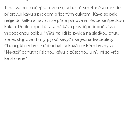
Tchaj-wanci máčejí surovou sůl v husté smetaně a mezitím
připravují kávu s předem přidaným cukrem. Káva se pak
nalije do šálku a navrch se přidá pěnová směsice se špetkou
kakaa. Podle expertů si slaná káva pravděpodobně získá
všeobecnou oblibu. "Většina lidí je zvyklá na sladkou chuť,
ale existují dva druhy pijáků kávy," říká jednadvacetiletý
Chung, který by se rád uchytil v kavárenském byznysu.
"Někteří ochutnají slanou kávu a zůstanou u ní, jiní se vrátí
ke slazené."