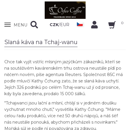
0
Zobrazit
CZK
/
EUR
MENU
nabidku
Slaná káva na Tchaj-wanu
Chce tak vyjít vstříc mlsným jazýčkům zákazníků, kteří se
na soutěživém kavárenském trhu ostrova neustále pídí po
něčem novém, píše agentura Reuters. Společnost 85C má
podle mluvčí Kathy Čchung zato, že se slaná káva uchytí.
Jejích 326 podniků po celém Tchaj-wanu už jí od prosince,
kdy byla zavedena, prodalo 15 000 šálků.
"Tchajwanci jsou lační a mlsní, chtějí si v jediném doušku
vychutnat mnoho chutí," vysvětlila Kathy Čchung. "Máme
celou řadu produktů, více než 50 druhů nápojů, a náš šéf
nás neustále ponouká, abychom přicházeli s novinkami."
Mořská sůl je podle ní považována za zdravou.