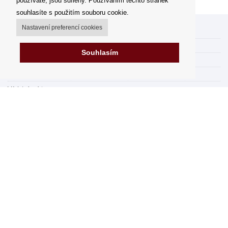
používáte, jsou sdíleny. Používáním těchto stránek
souhlasíte s použitím souboru cookie.
Nastavení preferencí cookies
Můj účet
Možnosti dopravy
Souhlasím
Možnosti platby
Jak nakupovat
Výdejní místa
Obchodní podmínky
Reklamační řád
Odstoupit od smlouvy
Fakturace v EU
FAQ - často kladené dotazy
Impressum
Nákup na splátky online
Prodejna
Prohlášení o ochraně osobních údajů