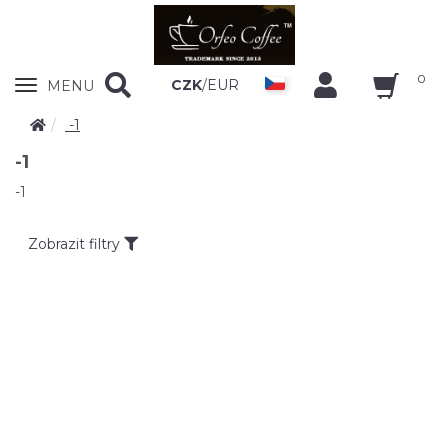
0
Zobrazit
CZK
/
EUR
MENU
nabidku
-1
-1
-1
Zobrazit filtry