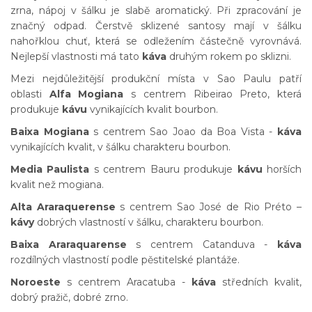
zrna, nápoj v šálku je slabě aromatický. Při zpracování je
značný odpad. Čerstvě sklizené santosy mají v šálku
nahořklou chuť, která se odležením částečně vyrovnává.
Nejlepší vlastnosti má tato
káva
druhým rokem po sklizni.
Mezi nejdůležitější produkční místa v Sao Paulu patří
oblasti
Alfa Mogiana
s centrem Ribeirao Preto, která
produkuje
kávu
vynikajících kvalit bourbon.
Baixa Mogiana
s centrem Sao Joao da Boa Vista -
káva
vynikajících kvalit, v šálku charakteru bourbon.
Media Paulista
s centrem Bauru produkuje
kávu
horších
kvalit než mogiana.
Alta Araraquerense
s centrem Sao José de Rio Préto –
kávy
dobrých vlastností v šálku, charakteru bourbon.
Baixa Araraquarense
s centrem Catanduva -
káva
rozdílných vlastností podle pěstitelské plantáže.
Noroeste
s centrem Aracatuba -
káva
středních kvalit,
dobrý pražič, dobré zrno.