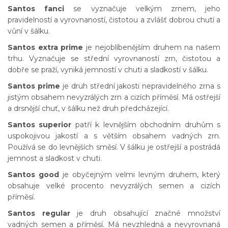
Santos fanci
se vyznačuje velkým zrnem, jeho
pravidelností a vyrovnaností, čistotou a zvlášť dobrou chutí a
vůní v šálku.
Santos extra prime
je nejoblíbenějším druhem na našem
trhu. Vyznačuje se střední vyrovnaností zrn, čistotou a
dobře se praží, vyniká jemností v chuti a sladkostí v šálku.
Santos prime
je druh střední jakosti nepravidelného zrna s
jistým obsahem nevyzrálých zrn a cizích příměsí. Má ostřejší
a drsnější chuť, v šálku než druh předcházející.
Santos superior
patří k levnějším obchodním druhům s
uspokojivou jakostí a s větším obsahem vadných zrn.
Používá se do levnějších směsí. V šálku je ostřejší a postrádá
jemnost a sladkost v chuti.
Santos good
je obyčejným velmi levným druhem, který
obsahuje velké procento nevyzrálých semen a cizích
příměsí.
Santos regular
je druh obsahující značné množství
vadných semen a příměsí. Má nevzhledná a nevyrovnaná