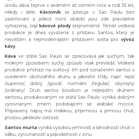
úrodu dává teprve v sedmém až osmém roce a rodí 35 let,
někdy i déle.
Kávovník
se pěstuje v Sao Paulu bez
zastiňování a jelikož roční období jsou zde pravidelně
vyhrazena, zrají
kávové plody
stejnoměrně. Téměř veškerá
produkce je dnes vyvážena z přístavu Santos, který je
největším a nejmodernějším přístavem světa pro
vývoz
kávy
.
Káva
ve státě Sao Paulo se zpracovává jak suchým, tak
mokrým způsobem; suchý způsob však převládá. Veškerá
produkce přichází na světový trh pod označením santos s
uvedením obchodního druhu a jakostní třídy, např. lepší
/superior/, dobrý /good/, normální /regular/, obyčejný
/ordinary/. Druh santos bourbon je nejlepším druhem
santosu, produkovaným ve státě Sao Paulo; vyniká dobrým
vyrovnaným zrnem podobajícím se arabské mocce.
Připravený nápoj má měkkou, příjemnou a jemnou chuť,
prostou jakékoliv ostrostí.
Santos murta
vyniká vysokou jemností a lahodností chuti v
šálku, vyrovnaností a pravidelností v zrnu.