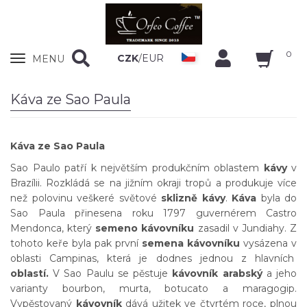
0
Zobrazit
CZK
/
EUR
MENU
nabidku
Káva ze Sao Paula
Káva ze Sao Paula
Sao Paulo patří k největším produkčním oblastem
kávy
v
Brazílii. Rozkládá se na jižním okraji tropů a produkuje více
než polovinu veškeré světové
sklizně kávy
.
Káva
byla do
Sao Paula přinesena roku 1797 guvernérem Castro
Mendonca, který
semeno kávovníku
zasadil v Jundiahy. Z
tohoto keře byla pak první
semena kávovníku
vysázena v
oblasti Campinas, která je dodnes jednou z hlavních
oblastí.
V Sao Paulu se pěstuje
kávovník arabský
a jeho
varianty bourbon, murta, botucato a maragogip.
Vypěstovaný
kávovník
dává užitek ve čtvrtém roce, plnou