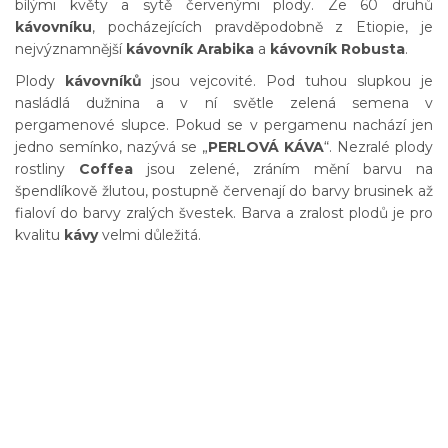
bílými květy a sytě červenými plody. Ze 60 druhů
kávovníku
, pocházejících pravděpodobně z Etiopie, je
nejvýznamnější
kávovník
Arabika
a
kávovník Robusta
.
Plody
kávovníků
jsou vejcovité. Pod tuhou slupkou je
nasládlá dužnina a v ní světle zelená semena v
pergamenové slupce. Pokud se v pergamenu nachází jen
jedno semínko, nazývá se „
PERLOVÁ KÁVA
“. Nezralé plody
rostliny
Coffea
jsou zelené, zráním mění barvu na
špendlíkově žlutou, postupně červenají do barvy brusinek až
fialoví do barvy zralých švestek. Barva a zralost plodů je pro
kvalitu
kávy
velmi důležitá.