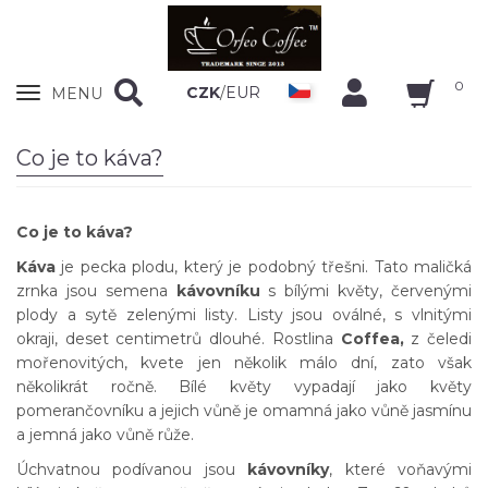
0
Zobrazit
CZK
/
EUR
MENU
nabidku
Co je to káva?
Co je to káva?
Káva
je pecka plodu, který je podobný třešni. Tato maličká
zrnka jsou semena
kávovníku
s bílými květy, červenými
plody a sytě zelenými listy. Listy jsou oválné, s vlnitými
okraji, deset centimetrů dlouhé. Rostlina
Coffea,
z čeledi
mořenovitých, kvete jen několik málo dní, zato však
několikrát ročně. Bílé květy vypadají jako květy
pomerančovníku a jejich vůně je omamná jako vůně jasmínu
a jemná jako vůně růže.
Úchvatnou podívanou jsou
kávovníky
, které voňavými